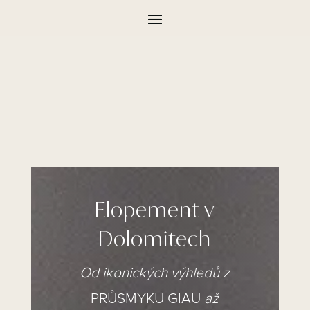
Elopement v
Dolomitech
Od ikonických výhledů z
PRŮSMYKU GIAU
až